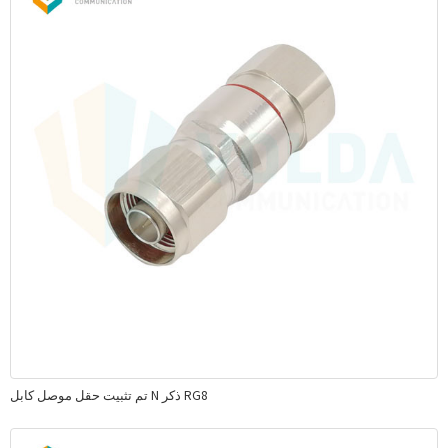
تم تثبيت حقل موصل كابل N ذكر RG8