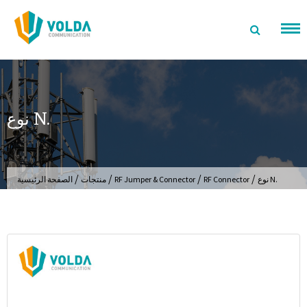
تخطى
الى
المحتوى
نوع N.
/
/
/
/
نوع N.
RF Connector
RF Jumper & Connector
منتجات
الصفحة الرئيسية