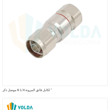
موصل ذكر N لكابل فائق المرونة 1/4 ″