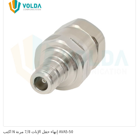
اكتب N إنهاء حقل الإناث 7/8 مرنة AVA5-50