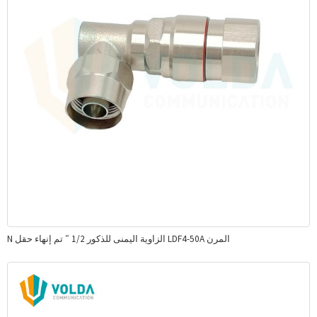
N الزاوية اليمنى للذكور 1/2 ″ تم إنهاء حقل LDF4-50A المرن