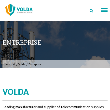
Aller
au
contenu
ENTREPRISE
/
/
Accueil
Volda
Entreprise
VOLDA
Leading manufacturer and supplier of telecommunication supplies