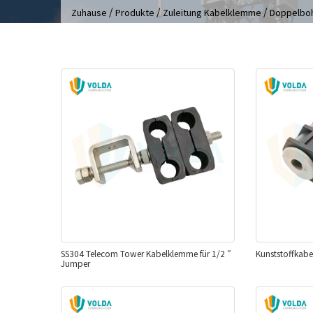
/
/
/
Zuhause
Produkte
Zuleitung Kabelklemme
Doppelbo
SS304 Telecom Tower Kabelklemme für 1/2 ″
Kunststoffkabe
Jumper