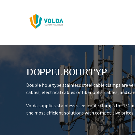
Zum
Inhalt
springen
DOPPELBOHRTYP
Double hole type stainless steel cable clamps are ver
cables, electrical cables or fiber optic cables, and can
Volda supplies stainless steel cable clamps for 1/4 inc
the most efficient solutions with competitive prices