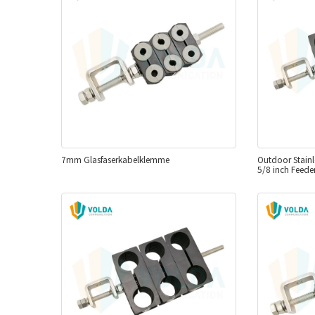
7mm Glasfaserkabelklemme
Outdoor Stainl
5/8 inch Feede