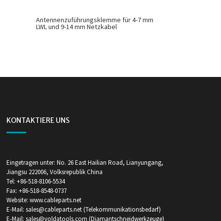
Antennenzuführungsklemme für 4-7 mm
LWL und 9-14 mm Netzkabel
KONTAKTIERE UNS
Eingetragen unter: No. 26 East Hailian Road, Lianyungang,
Jiangsu 222006, Volksrepublik China
Tel: +86-518-8106-5534
Fax: +86-518-8548-0737
Website: www.cableparts.net
E-Mail: sales@cableparts.net (Telekommunikationsbedarf)
E-Mail: sales@voldatools.com (Diamantschneidwerkzeuge)