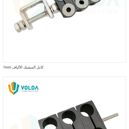
7mm كابل المشبك الألياف