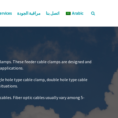
Arabic
اتصل بنا
مراقبة الجودة
ervices
 clamps. These feeder cable clamps are designed and
applications.
gle hole type cable clamp, double hole type cable
situations.
ables. Fiber optic cables usually vary among 5-