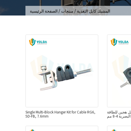
/
/
المشبك كابل التغذية
منتجات
الصفحة الرئيسية
لطاقة DC 10-20 مم والألياف
Single Multi-Block Hanger Kit for Cable RG6,
البصرية 4-8 مم
5D-FB, 7.6mm