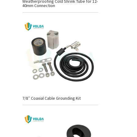
Weatherproofing Cold Shrink Tube for 12-
40mm Connection
7/8″ Coaxial Cable Grounding Kit