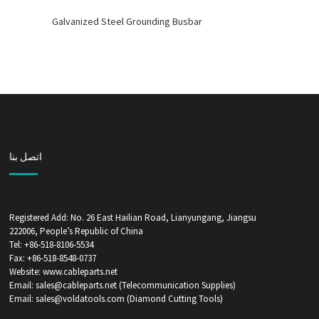
Galvanized Steel Grounding Busbar
اتصل بنا
Registered Add: No. 26 East Hailian Road, Lianyungang, Jiangsu
222006, People’s Republic of China
Tel: +86-518-8106-5534
Fax: +86-518-8548-0737
Website: www.cableparts.net
Email: sales@cableparts.net (Telecommunication Supplies)
Email: sales@voldatools.com (Diamond Cutting Tools)