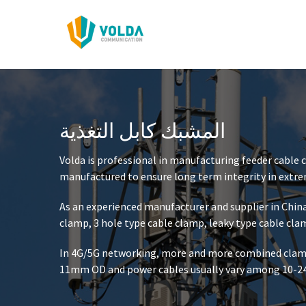
تخطى
الى
المحتوى
المشبك كابل التغذية
Volda is professional in manufacturing feeder cable 
manufactured to ensure long term integrity in extre
As an experienced manufacturer and supplier in China
clamp, 3 hole type cable clamp, leaky type cable clam
In 4G/5G networking, more and more combined clamps w
11mm OD and power cables usually vary among 10-24m