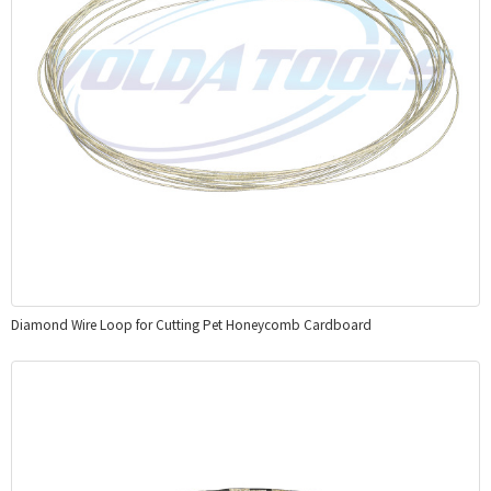
Diamond Wire Loop for Cutting Pet Honeycomb Cardboard