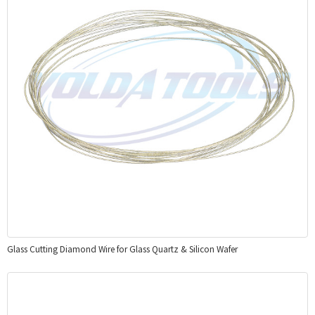
Glass Cutting Diamond Wire for Glass Quartz & Silicon Wafer