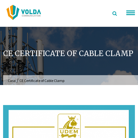
Ir
para
o
conteúdo
CE CERTIFICATE OF CABLE CLAMP
/
Casa
CE Certificate of Cable Clamp