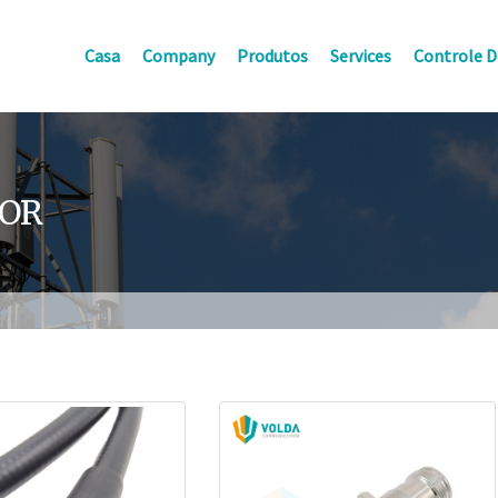
Casa
Company
Produtos
Services
Controle D
TOR