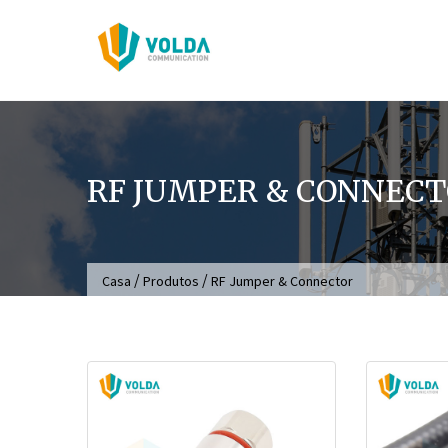
Ir
para
o
conteúdo
RF JUMPER & CONNEC
/
/
Casa
Produtos
RF Jumper & Connector