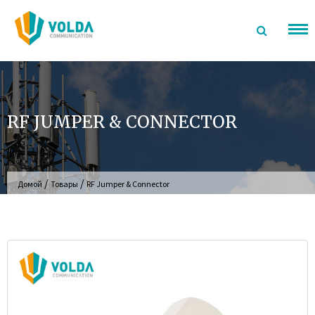
перейти
к
содержанию
RF JUMPER & CONNECTOR
/
/
Домой
Товары
RF Jumper & Connector