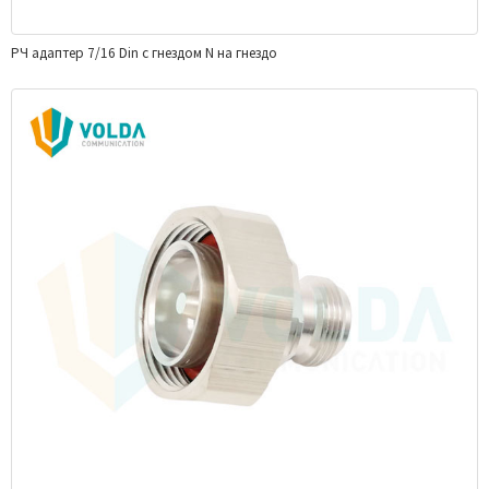
РЧ адаптер 7/16 Din с гнездом N на гнездо