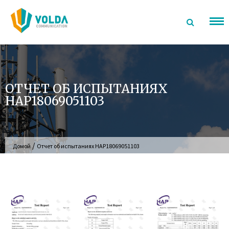
перейти
к
содержанию
ОТЧЕТ ОБ ИСПЫТАНИЯХ
HAP18069051103
/
Домой
Отчет об испытаниях HAP18069051103