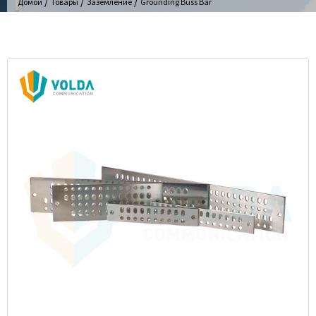
/
/
/
Домой
Товары
Заземление
Grounding Buss Bar