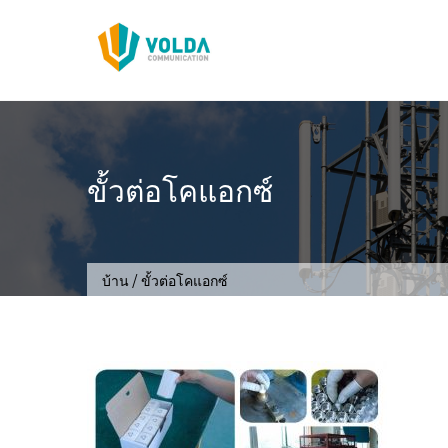
ข้าม
ไป
ที่
เนื้อหา
ขั้วต่อโคแอกซ์
/
บ้าน
ขั้วต่อโคแอกซ์