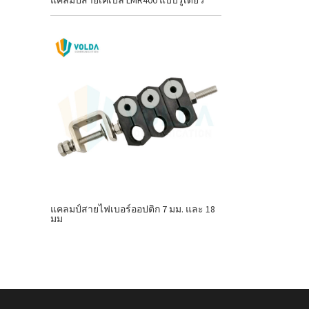
แคลมป์สายเคเบิล LMR400 แบบรูเดียว
แคลมป์สายไฟเบอร์ออปติก 7 มม. และ 18
มม