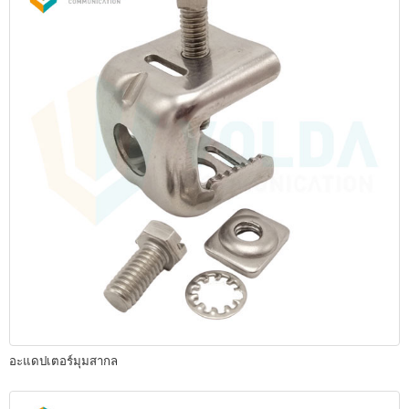
อะแดปเตอร์มุมสากล