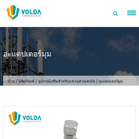
ข้าม
ไป
ที่
เนื้อหา
อะแดปเตอร์มุม
/
/
/
บ้าน
ผลิตภัณฑ์
อุปกรณ์เสริมสำหรับแขวนสายเคเบิล
อะแดปเตอร์มุม