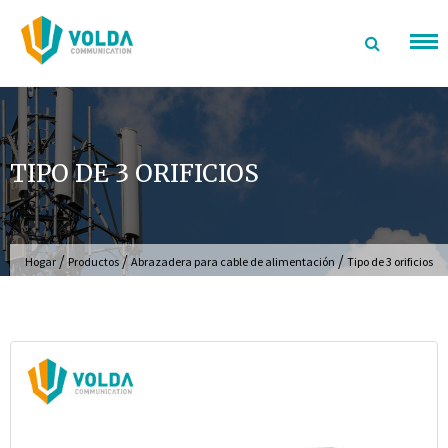
saltar
al
contenido
TIPO DE 3 ORIFICIOS
/
/
/
Hogar
Productos
Abrazadera para cable de alimentación
Tipo de 3 orificios