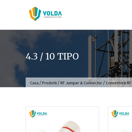
Salta
al
contenuto
4.3 / 10 TIPO
/
/
/
Casa
Prodotti
RF Jumper & Connector
Connettore RF