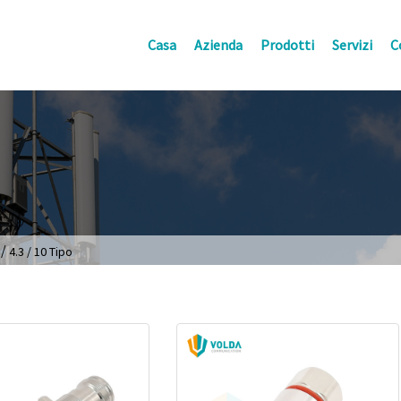
Casa
Azienda
Prodotti
Servizi
C
/
4.3 / 10 Tipo