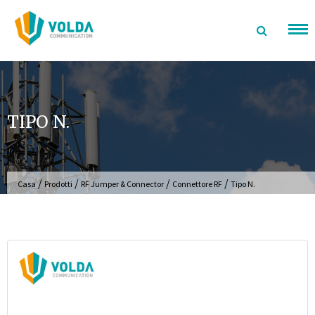
Salta
al
contenuto
TIPO N.
/
/
/
/
Casa
Prodotti
RF Jumper & Connector
Connettore RF
Tipo N.