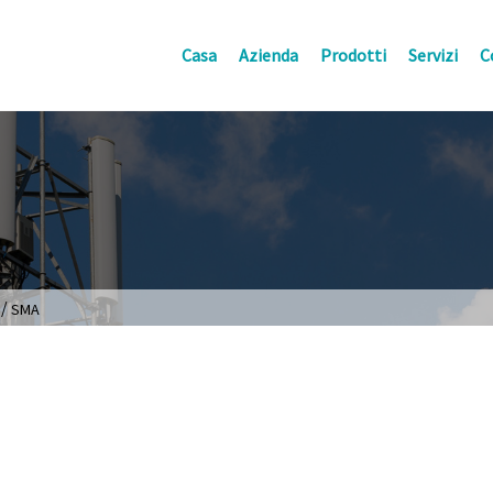
Casa
Azienda
Prodotti
Servizi
C
/
SMA