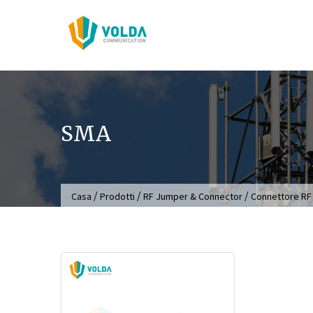
Salta
al
contenuto
SMA
/
/
/
Casa
Prodotti
RF Jumper & Connector
Connettore RF