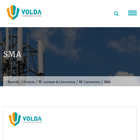
Langsung
ke
konten
SMA
/
/
/
/
Rumah
Produk
RF Jumper & Connector
RF Connector
SMA