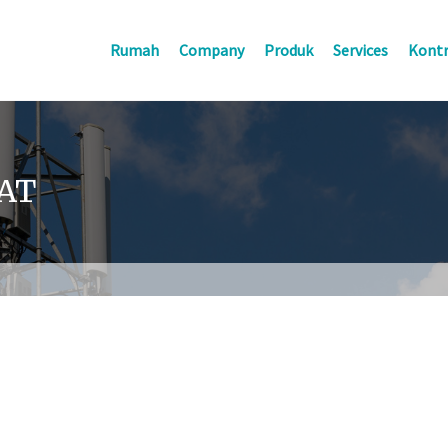
Rumah
Company
Produk
Services
Kontr
AT