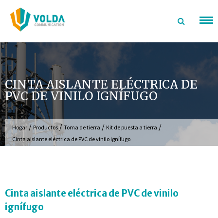
saltar
al
contenido
CINTA AISLANTE ELÉCTRICA DE
PVC DE VINILO IGNÍFUGO
/
/
/
/
Hogar
Productos
Toma de tierra
Kit de puesta a tierra
Cinta aislante eléctrica de PVC de vinilo ignífugo
Cinta aislante eléctrica de PVC de vinilo
ignífugo