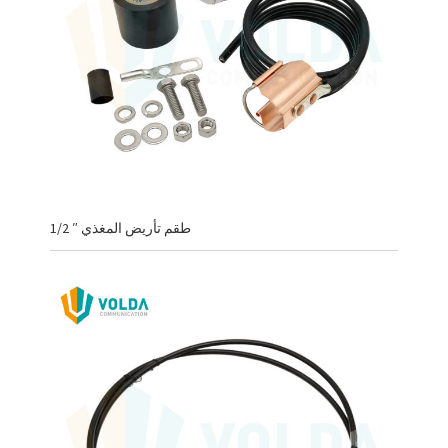
1/2 ″ طقم تأريض المغذي