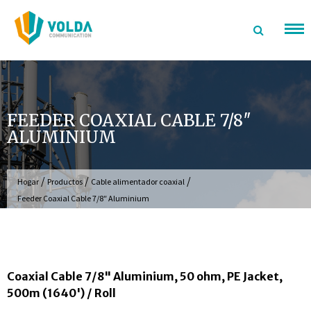
saltar
al
contenido
FEEDER COAXIAL CABLE 7/8″
ALUMINIUM
/
/
/
Hogar
Productos
Cable alimentador coaxial
Feeder Coaxial Cable 7/8″ Aluminium
Coaxial Cable 7/8" Aluminium, 50 ohm, PE Jacket,
500m (1640') / Roll