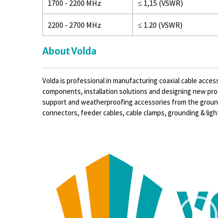
1700 - 2200 MHz
≤ 1,15 (VSWR)
2200 - 2700 MHz
≤ 1.20 (VSWR)
About Volda
Volda is professional in manufacturing coaxial cable acce
components, installation solutions and designing new produ
support and weatherproofing accessories from the ground
connectors, feeder cables, cable clamps, grounding & light
Video
Player