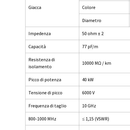
Giacca
Colore
Diametro
Impedenza
50 ohm ± 2
Capacità
77 pF/m
Resistenza di
10000 MΩ / km
isolamento
Picco di potenza
40 kW
Tensione di picco
6000 V
Frequenza di taglio
10 GHz
800-1000 MHz
≤ 1,15 (VSWR)