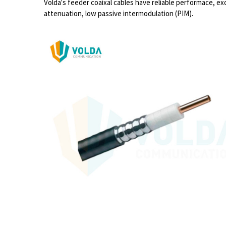
Volda's feeder coaixal cables have reliable performace, excel
attenuation, low passive intermodulation (PIM).