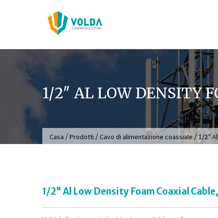
Salta
al
contenuto
1/2″ AL LOW DENSITY 
/
/
/
Casa
Prodotti
Cavo di alimentazione coassiale
1/2″ A
1/2" Al Low Density Foam Coaxial Cable,