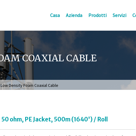
Casa
Azienda
Prodotti
Servizi
C
FOAM COAXIAL CABLE
l Low Density Foam Coaxial Cable
 50 ohm, PE Jacket, 500m (1640') / Roll