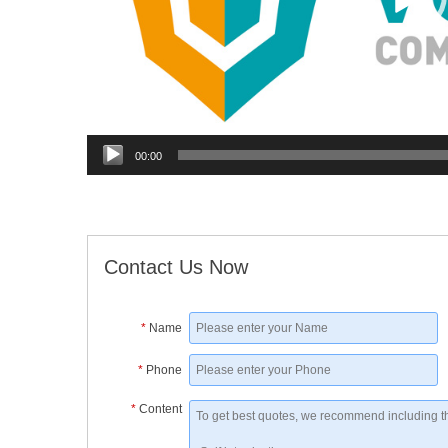
00:00
Contact Us Now
*
Name
*
Phone
*
Content