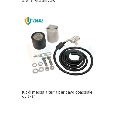
5/8 "a foro singolo
Kit di messa a terra per cavo coassiale
da 1/2″