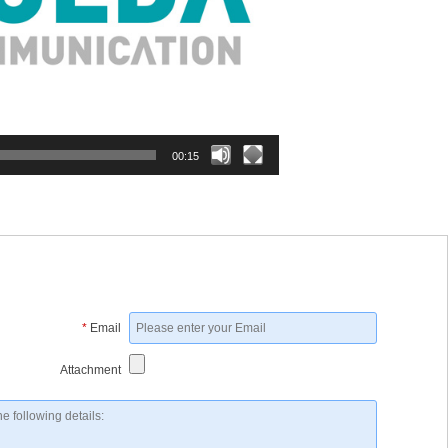
00:15
*
Email
Attachment