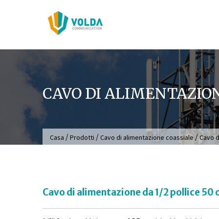
Salta
al
contenuto
CAVO DI ALIMENTAZIONE
/
/
/
Casa
Prodotti
Cavo di alimentazione coassiale
Cavo d
Cavo di alimentazione da 1/2 pollice 50 