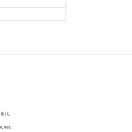
B / L.
x, ecc.