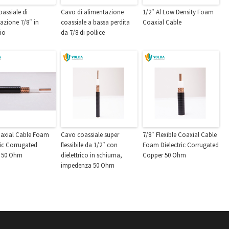
assiale di
Cavo di alimentazione
1/2″ Al Low Density Foam
azione 7/8″ in
coassiale a bassa perdita
Coaxial Cable
io
da 7/8 di pollice
oaxial Cable Foam
Cavo coassiale super
7/8″ Flexible Coaxial Cable
ric Corrugated
flessibile da 1/2″ con
Foam Dielectric Corrugated
 50 Ohm
dielettrico in schiuma,
Copper 50 Ohm
impedenza 50 Ohm