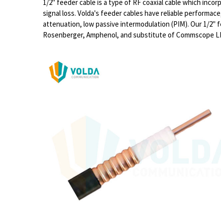
1/2" feeder cable is a type of RF coaxial cable which inco
signal loss. Volda's feeder cables have reliable performace, 
attenuation, low passive intermodulation (PIM). Our 1/2" 
Rosenberger, Amphenol, and substitute of Commscope LDF