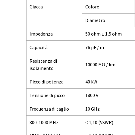
Giacca
Colore
Diametro
Impedenza
50 ohm ± 1,5 ohm
Capacità
76 pF / m
Resistenza di
10000 MΩ / km
isolamento
Picco di potenza
40 kW
Tensione di picco
1800 V
Frequenza di taglio
10 GHz
800-1000 MHz
≤ 1,10 (VSWR)