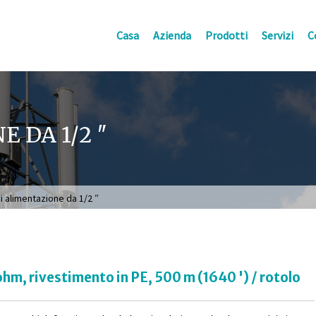
Casa
Azienda
Prodotti
Servizi
C
 DA 1/2 ″
i alimentazione da 1/2 ″
ohm, rivestimento in PE, 500 m (1640 ') / rotolo