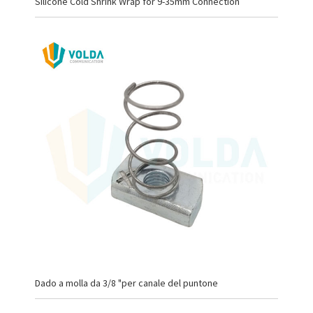
Silicone Cold Shrink Wrap for 9-35mm Connection
Dado a molla da 3/8 "per canale del puntone