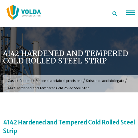
Salta
al
contenuto
4142 HARDENED AND TEMPERED
COLD ROLLED STEEL STRIP
/
/
/
/
Casa
Prodotti
Strisce di acciaio di precisione
Striscia di acciaio legato
4142 Hardened and Tempered Cold Rolled Steel Strip
4142 Hardened and Tempered Cold Rolled Steel
Strip