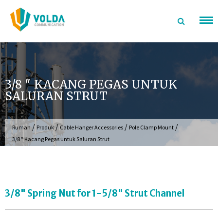
Langsung
ke
konten
3/8 ″ KACANG PEGAS UNTUK
SALURAN STRUT
/
/
/
/
Rumah
Produk
Cable Hanger Accessories
Pole Clamp Mount
3/8 ″ Kacang Pegas untuk Saluran Strut
3/8" Spring Nut for 1-5/8" Strut Channel