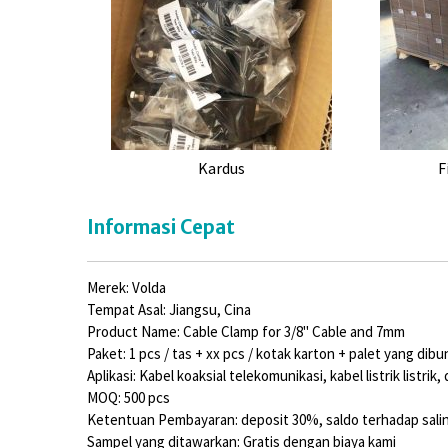
Kardus
F
Informasi Cepat
Merek: Volda
Tempat Asal: Jiangsu, Cina
Product Name: Cable Clamp for 3/8" Cable and 7mm
Paket: 1 pcs / tas + xx pcs / kotak karton + palet yang dib
Aplikasi: Kabel koaksial telekomunikasi, kabel listrik listrik, d
MOQ: 500 pcs
Ketentuan Pembayaran: deposit 30%, saldo terhadap salin
Sampel yang ditawarkan: Gratis dengan biaya kami