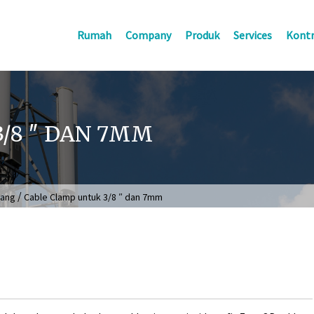
Rumah
Company
Produk
Services
Kontr
/8 ″ DAN 7MM
/
bang
Cable Clamp untuk 3/8 ″ dan 7mm