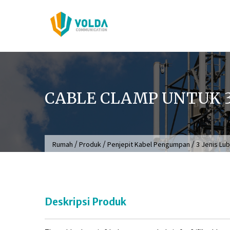
Langsung
ke
konten
CABLE CLAMP UNTUK 3
/
/
/
Rumah
Produk
Penjepit Kabel Pengumpan
3 Jenis Lu
Deskripsi Produk