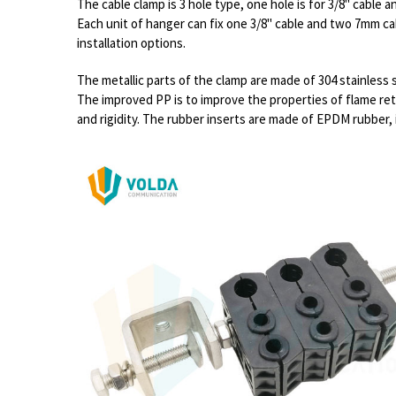
The cable clamp is 3 hole type, one hole is for 3/8" cable 
Each unit of hanger can fix one 3/8" cable and two 7mm cab
installation options.
The metallic parts of the clamp are made of 304 stainless 
The improved PP is to improve the properties of flame ret
and rigidity. The rubber inserts are made of EPDM rubber,